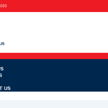
1030
US
US
S
T US