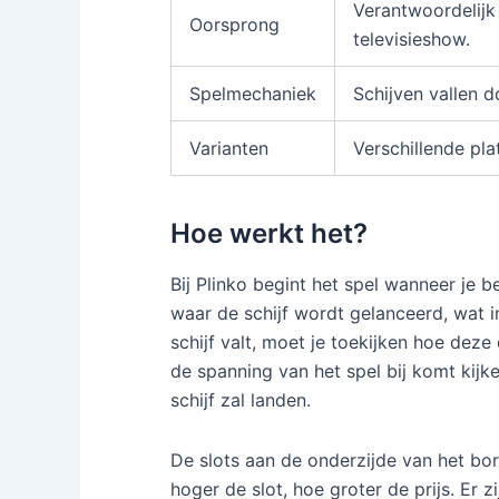
Verantwoordelijk
Oorsprong
televisieshow.
Spelmechaniek
Schijven vallen d
Varianten
Verschillende pla
Hoe werkt het?
Bij Plinko begint het spel wanneer je be
waar de schijf wordt gelanceerd, wat
schijf valt, moet je toekijken hoe dez
de spanning van het spel bij komt kijk
schijf zal landen.
De slots aan de onderzijde van het bo
hoger de slot, hoe groter de prijs. Er z