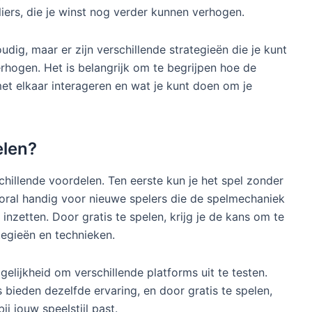
iers, die je winst nog verder kunnen verhogen.
udig, maar er zijn verschillende strategieën die je kunt
rhogen. Het is belangrijk om te begrijpen hoe de
et elkaar interageren en wat je kunt doen om je
elen?
chillende voordelen. Ten eerste kun je het spel zonder
 vooral handig voor nieuwe spelers die de spelmechaniek
inzetten. Door gratis te spelen, krijg je de kans om te
tegieën en technieken.
elijkheid om verschillende platforms uit te testen.
s bieden dezelfde ervaring, en door gratis te spelen,
j jouw speelstijl past.