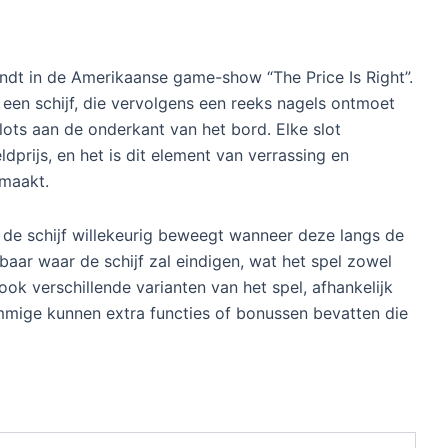
vindt in de Amerikaanse game-show “The Price Is Right”.
n een schijf, die vervolgens een reeks nagels ontmoet
slots aan de onderkant van het bord. Elke slot
dprijs, en het is dit element van verrassing en
 maakt.
t de schijf willekeurig beweegt wanneer deze langs de
baar waar de schijf zal eindigen, wat het spel zowel
ok verschillende varianten van het spel, afhankelijk
mmige kunnen extra functies of bonussen bevatten die