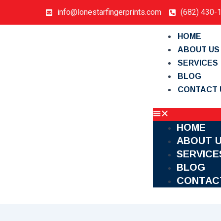
Skip
info@lonestarfingerprints.com
(682) 430-
to
content
Menu
HOME
ABOUT US
SERVICES
BLOG
CONTACT 
HOME
ABOUT 
SERVICE
BLOG
CONTAC