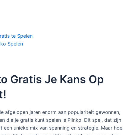
atis te Spelen
nko Spelen
o Gratis Je Kans Op
t!
 de afgelopen jaren enorm aan populariteit gewonnen,
 die je gratis kunt spelen is Plinko. Dit spel, dat zijn
dt een unieke mix van spanning en strategie. Maar hoe